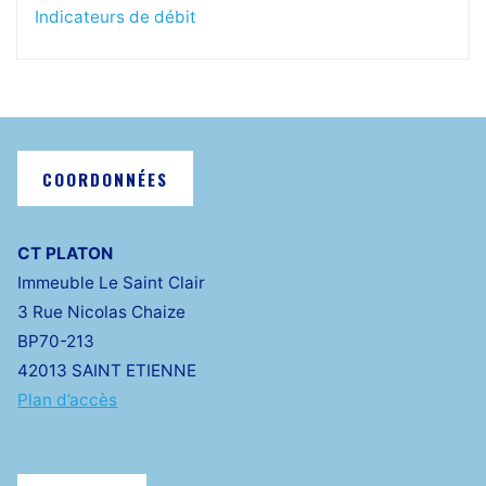
Indicateurs de débit
COORDONNÉES
CT PLATON
Immeuble Le Saint Clair
3 Rue Nicolas Chaize
BP70-213
42013 SAINT ETIENNE
Plan d’accès