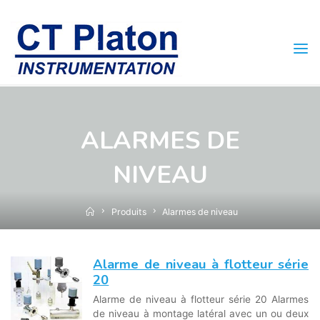
Skip
to
content
ALARMES DE
NIVEAU
Home
Produits
Alarmes de niveau
Alarme de niveau à flotteur série
20
Alarme de niveau à flotteur série 20 Alarmes
de niveau à montage latéral avec un ou deux