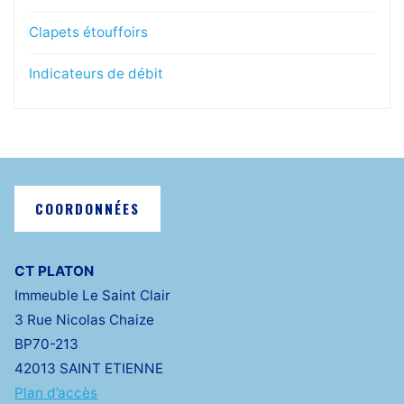
Clapets étouffoirs
Indicateurs de débit
COORDONNÉES
CT PLATON
Immeuble Le Saint Clair
3 Rue Nicolas Chaize
BP70-213
42013 SAINT ETIENNE
Plan d’accès