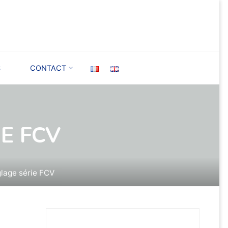
S
CONTACT
E FCV
glage série FCV