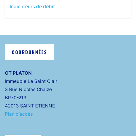
Indicateurs de débit
COORDONNÉES
CT PLATON
Immeuble Le Saint Clair
3 Rue Nicolas Chaize
BP70-213
42013 SAINT ETIENNE
Plan d’accès