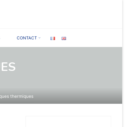
S
CONTACT
UES
ques thermiques