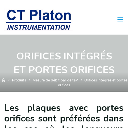
Skip
to
content
ORIFICES INTÉGRÉS
ET PORTES ORIFICES
Home
Produits
Mesure de débit par deltaP
Orifices intégrés et portes
orifices
Les plaques avec portes
orifices sont préférées dans