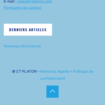
E-mail :
sales@ctplaton.com
Formulaire de contact
DERNIERS ARTICLES
Nouveau site Internet
© CT PLATON -
Mentions légales
-
Politique de
confidentialité
Back