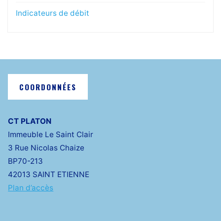
Indicateurs de débit
COORDONNÉES
CT PLATON
Immeuble Le Saint Clair
3 Rue Nicolas Chaize
BP70-213
42013 SAINT ETIENNE
Plan d’accès