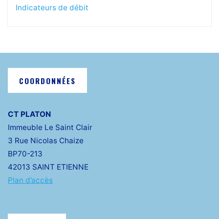
Indicateurs de débit
COORDONNÉES
CT PLATON
Immeuble Le Saint Clair
3 Rue Nicolas Chaize
BP70-213
42013 SAINT ETIENNE
Plan d’accès